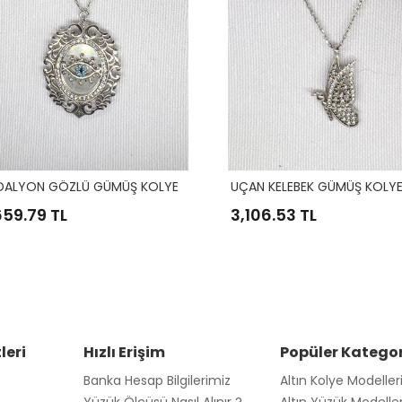
ALYON GÖZLÜ GÜMÜŞ KOLYE
UÇAN KELEBEK GÜMÜŞ KOLY
659.79 TL
3,106.53 TL
Silver
Altın
Rose
Silver
Altın
Rose
leri
Hızlı Erişim
Popüler Kategor
Banka Hesap Bilgilerimiz
Altın Kolye Modeller