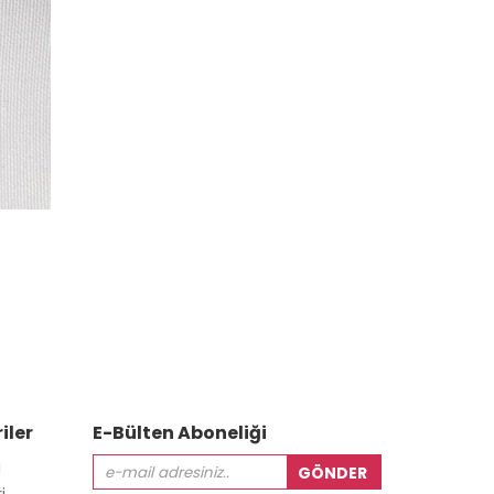
E
iler
E-Bülten Aboneliği
i