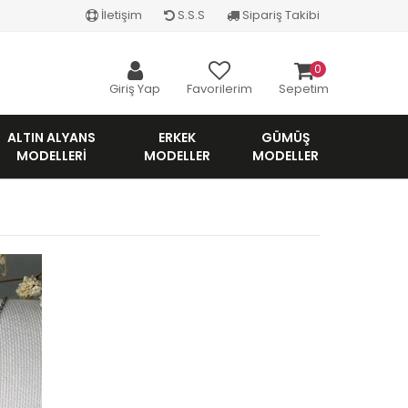
İletişim
S.S.S
Sipariş Takibi
0
Giriş Yap
Favorilerim
Sepetim
ALTIN ALYANS
ERKEK
GÜMÜŞ
MODELLERI
MODELLER
MODELLER