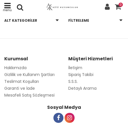
0
menü
ALT KATEGORILER
FILTRELEME
Kurumsal
Müşteri Hizmetleri
Hakkımızda
İletişim
Gizlilik ve Kullanım Şartları
Sipariş Takibi
Teslimat Koşulları
S.S.S.
Garanti ve İade
Detaylı Arama
Mesafeli Satış Sözleşmesi
Sosyal Medya