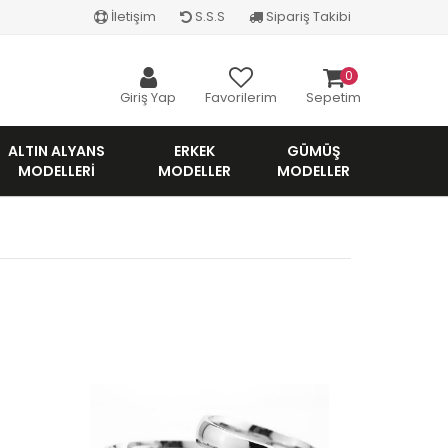
İletişim
S.S.S
Sipariş Takibi
0
Giriş Yap
Favorilerim
Sepetim
ALTIN ALYANS
ERKEK
GÜMÜŞ
MODELLERI
MODELLER
MODELLER