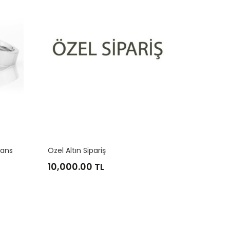
yans
Özel Altın Sipariş
15
10,000.00 TL
21
27
33
8