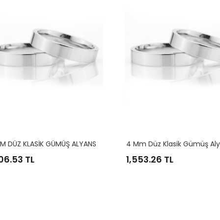
M DÜZ KLASİK GÜMÜŞ ALYANS
4 Mm Düz Klasik Gümüş Al
10
11
12
13
14
106.53 TL
1,553.26 TL
16
17
18
19
20
22
23
24
25
26
28
29
30
31
32
34
35
36
6
7