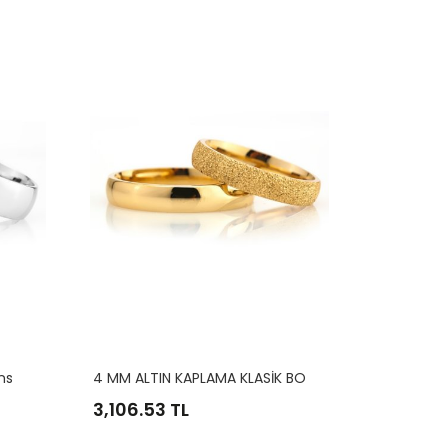
4
MM ALTIN KAPLAMA KLASİK BOMBELİ ALYANS
ns
15
3,106.53 TL
21