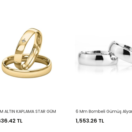
6
MM ALTIN KAPLAMA STAR GÜMÜŞ ALYANS
6 Mm Bombeli Gümüş Alya
10
11
12
13
14
436.42 TL
1,553.26 TL
16
17
18
19
20