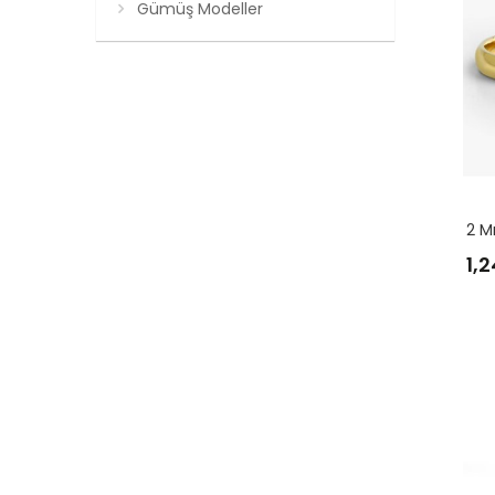
Gümüş Modeller
2 M
1,2