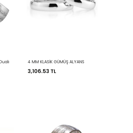
H
Z. Süleyman Mührü Nazar Dualı Gümüş Alyans
4 MM KLASİK GÜMÜŞ ALYANS
15
3,106.53 TL
21
27
33
8