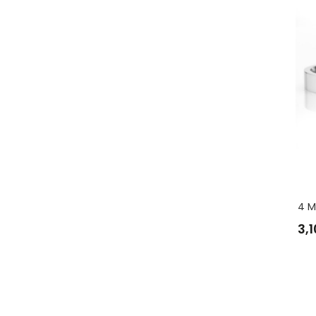
4 M
3,