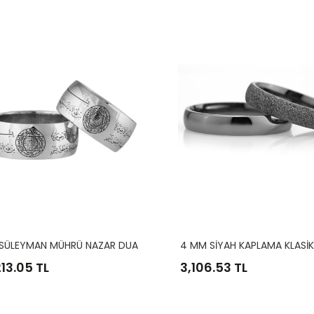
34
35
36
6
7
8
9
H
Z. SÜLEYMAN MÜHRÜ NAZAR DUALI GÜMÜŞ ALYANS
213.05 TL
3,106.53 TL