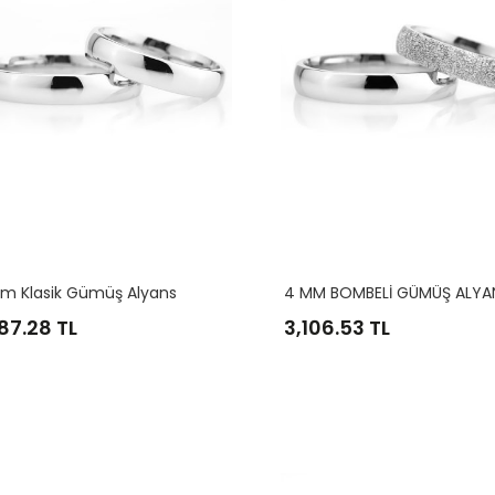
m Klasik Gümüş Alyans
4 MM BOMBELİ GÜMÜŞ ALYA
10
11
12
13
14
15
087.28 TL
3,106.53 TL
16
17
18
19
20
21
22
23
24
25
26
27
28
29
30
31
32
33
34
35
36
6
7
8
9