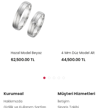
H
Azal Model Beyaz Altın Alyans Modeli
4
Mm Düz Model Altın Alyans
62,500.00
TL
44,500.00
TL
Kurumsal
Müşteri Hizmetleri
Hakkımızda
İletişim
Gizlilik ve Kullanım Şartları
Sipariş Takibi