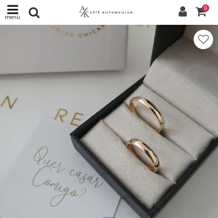
0
menü