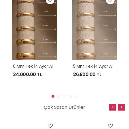
6
Mm Tek 14 Ayar Altın Alyans Modeli
5
Mm Tek 14 Ayar Altın Alyans Modeli
34,000.00
TL
26,800.00
TL
Çok Satan Ürünler