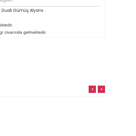
lgileri
 Dualı Gümüş Alyans
ktedir.
gr civarında gelmektedir.