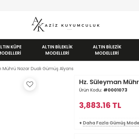
LTIN KÜPE
ALTIN BILEKLIK
ALTIN BILEZIK
MODELLERI
MODELLERI
MODELLERI
n Mührü Nazar Dualı Gümüş Alyans
Hz. Süleyman Mühr
Ürün Kodu:
#0001073
3,883.16
TL
+
Daha Fazla Gümüş Mode