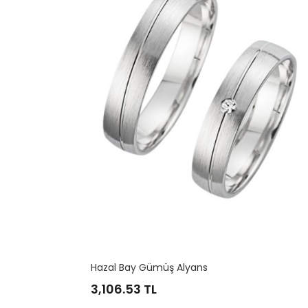
Hazal Bay Gümüş Alyans
Güneş 
3,106.53
TL
2,329