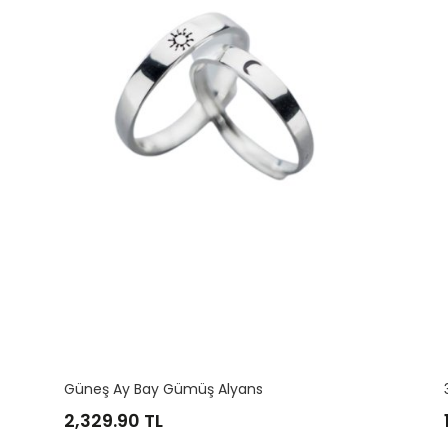
Ay Bay Gümüş Alyans
3 Mm Bay Gümüş
.90
TL
1,164.95
TL