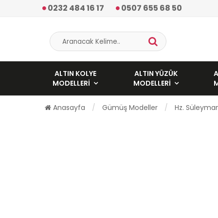
0232 484 16 17
0507 655 68 50
ALTIN KOLYE
ALTIN YÜZÜK
A
MODELLERI
MODELLERI
Anasayfa
Gümüş Modeller
Hz. Süleyma