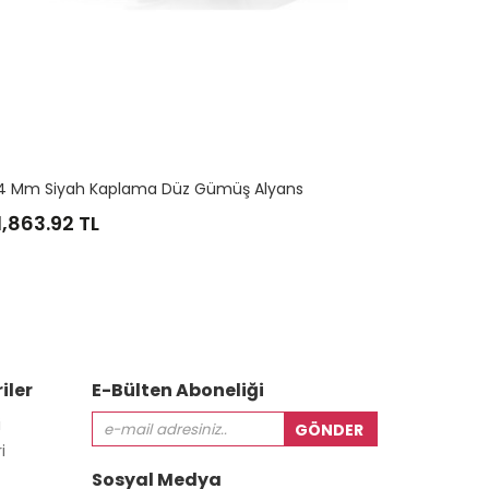
4 Mm Siyah Kaplama Düz Gümüş Alyans
Ayet-El K
1,863.92
TL
3,106.5
iler
E-Bülten Aboneliği
i
i
Sosyal Medya