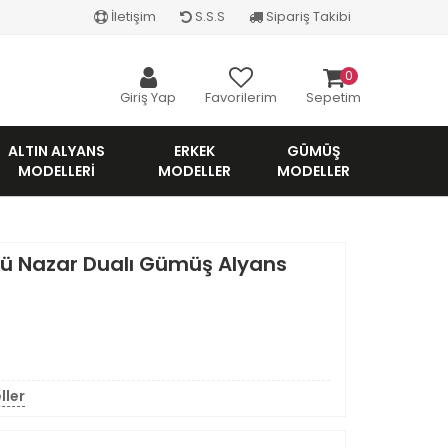
İletişim
S.S.S
Sipariş Takibi
0
Giriş Yap
Favorilerim
Sepetim
ALTIN ALYANS
ERKEK
GÜMÜŞ
MODELLERI
MODELLER
MODELLER
ü Nazar Dualı Gümüş Alyans
ller