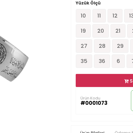
Yüzük Ölçü
10
11
12
1
19
20
21
27
28
29
35
36
6
S
Ürün Kodu
#0001073