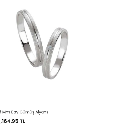
 Alyans
Kalpli Bayan Gümüş Alyan
3,106.53
TL