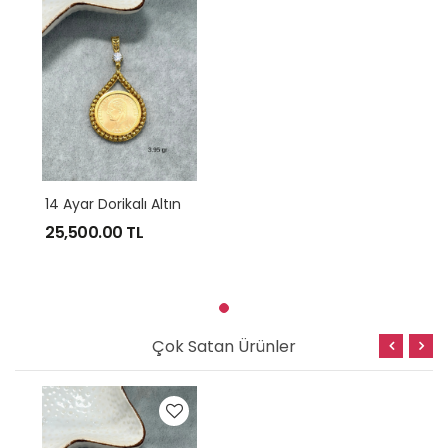
1
4 Ayar Dorikalı Altın Kolye Ucu
25,500.00
TL
Çok Satan Ürünler