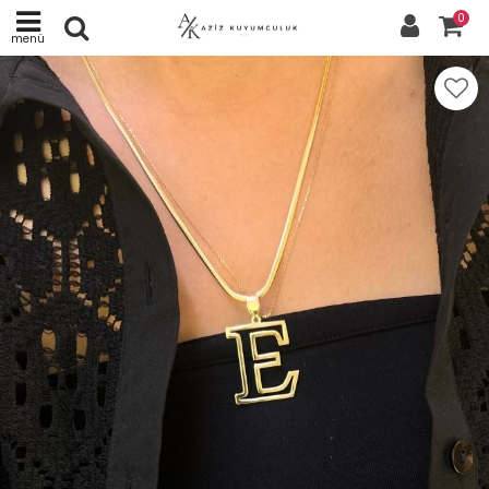
0
menü