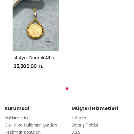
1
4 Ayar Dorikalı Altın Kolye Ucu
25,500.00
TL
Kurumsal
Müşteri Hizmetleri
Hakkımızda
İletişim
Gizlilik ve Kullanım Şartları
Sipariş Takibi
Teslimat Koşulları
S.S.S.