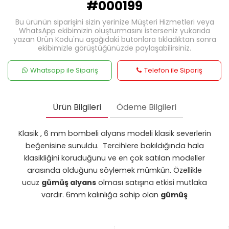
#000199
Bu ürünün siparişini sizin yerinize Müşteri Hizmetleri veya
WhatsApp ekibimizin oluşturmasını isterseniz yukarıda
yazan Ürün Kodu'nu aşağıdaki butonlara tıkladıktan sonra
ekibimizle görüştüğünüzde paylaşabilirsiniz.
Whatsapp ile Sipariş
Telefon ile Sipariş
Ürün Bilgileri
Ödeme Bilgileri
Klasik , 6 mm bombeli alyans modeli klasik severlerin
beğenisine sunuldu. Tercihlere bakıldığında hala
klasikliğini koruduğunu ve en çok satılan modeller
arasında olduğunu söylemek mümkün. Özellikle
ucuz
gümüş alyans
olması satışına etkisi mutlaka
vardır. 6mm kalınlığa sahip olan
gümüş
alyans
modelin bayanına ortası çizgi atılarak farklı
tasarımı yapılan model gösterişli ve dolgundur.
Söz