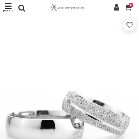
0
menü