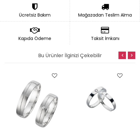
yüzükleri
ve
nişan yüzükleri
olarak da en çok tercih
edilen modeller arasındadır.
Ücretsiz Bakım
Mağazadan Teslim Alma
Yüzük, çoğu zaman süs eşyası olarak kullanılan ya
da
nişan
,
evlilik
gibi kurumların simgesi
olarak
parmağa
takılan madenî halkadır. Erken
Kapıda Ödeme
Taksit İmkanı
çağlarda bu yana
evlilik yüzüğü
sonsuzluğu ve kalıcılığı
sembolize ediyor ve halka olmasının nedeni de
yuvarlak şeklinin sonsuzluğu simgelemesidir
Bu Ürünler İlginizi Çekebilir
6 MM ÇİZGİLİ BOMBE GÜMÜŞ ALYANS
Alyans Siparişleriniz 2 iş gününde kargoya
verilmektedir.
Ürün Özellikleri
Ürün Madeni
925 Ayar Gümüş