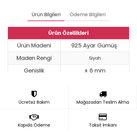
Ürün Bilgileri
Ödeme Bilgileri
Ürün Özellikleri
Ürün Madeni
925 Ayar Gümüş
Maden Rengi
Siyah
Genişlik
± 6 mm
Ağırlık
Tek olarak ± 3 gr
Tüm takı ürünlerimiz kutusunda kargoya
Ücretsiz Bakım
verilmektedir.
Mağazadan Teslim Alma
Yüzük ölçünüzü doğru seçtiğinizden
mutlaka emin olunuz
Kapıda Ödeme
Taksit İmkanı