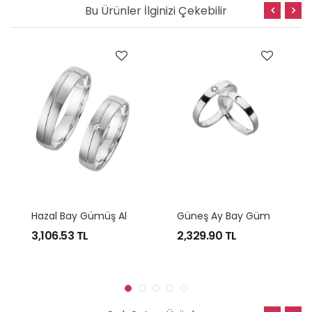
Bu Ürünler İlginizi Çekebilir
H
Azal Bay Gümüş Alyans
G
Üneş Ay Bay Gümüş Alyans
3,106.53
TL
2,329.90
TL