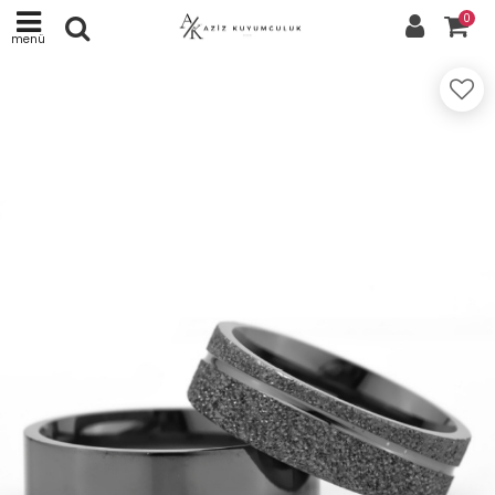
0
menü