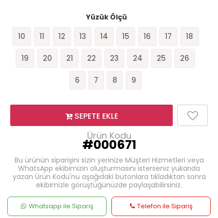
Yüzük Ölçü
10
11
12
13
14
15
16
17
18
19
20
21
22
23
24
25
26
6
7
8
9
SEPETE EKLE
Ürün Kodu
#000671
Bu ürünün siparişini sizin yerinize Müşteri Hizmetleri veya
WhatsApp ekibimizin oluşturmasını isterseniz yukarıda
yazan Ürün Kodu'nu aşağıdaki butonlara tıkladıktan sonra
ekibimizle görüştüğünüzde paylaşabilirsiniz.
Whatsapp ile Sipariş
Telefon ile Sipariş