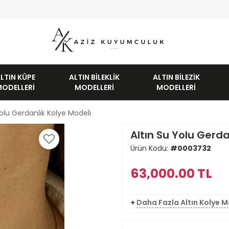
LTIN KÜPE
ALTIN BILEKLIK
ALTIN BILEZIK
MODELLERI
MODELLERI
MODELLERI
Yolu Gerdanlık Kolye Modeli
Altın Su Yolu Gerda
Ürün Kodu:
#0003732
63,000.00
TL
+
Daha Fazla Altın Kolye M