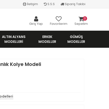
İletişim
S.S.S
Sipariş Takibi
0
Giriş Yap
Favorilerim
Sepetim
ALTIN ALYANS
ERKEK
GÜMÜŞ
MODELLERI
MODELLER
MODELLER
nlık Kolye Modeli
odelleri