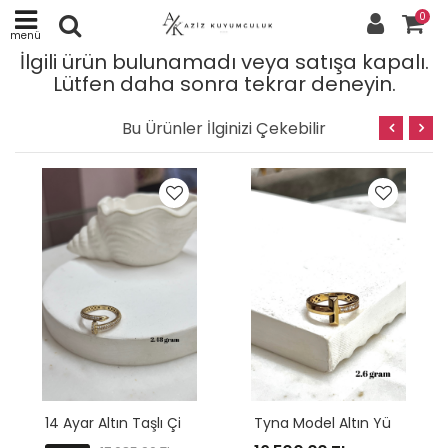
0
menü
İlgili ürün bulunamadı veya satışa kapalı.
Lütfen daha sonra tekrar deneyin.
Bu Ürünler İlginizi Çekebilir
1
4 Ayar Altın Taşlı Çivi Yüzük Modeli
T
Yna Model Altın Yüzük