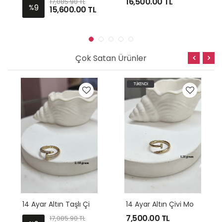
16,500.00
TL
17,085.90 TL
9
%
15,600.00
TL
Çok Satan Ürünler
TÜKENDİ
1
4 Ayar Altın Taşlı Çivi Yüzük Modeli
1
4 Ayar Altın Çivi Model Yüzük
7,500.00
TL
17,085.90 TL