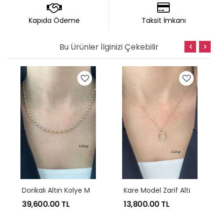
Kapıda Ödeme
Taksit İmkanı
Bu Ürünler İlginizi Çekebilir
D
Orikalı Altın Kolye Modeli
K
Are Model Zarif Altın Kolye
39,600.00
TL
13,800.00
TL