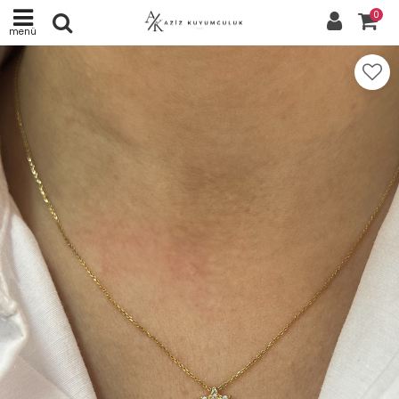
0
menü