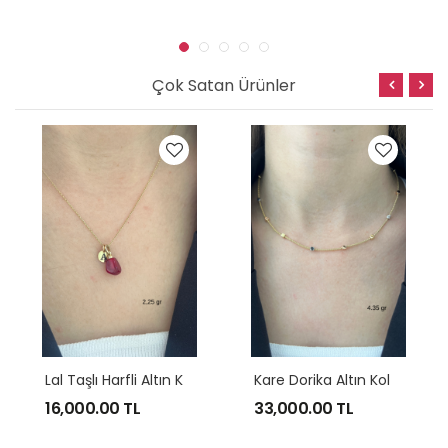
Çok Satan Ürünler
L
Al Taşlı Harfli Altın Kolye
K
Are Dorika Altın Kolye Modeli
16,000.00
TL
33,000.00
TL