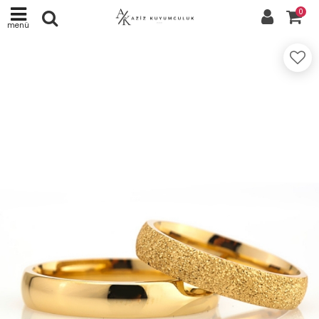
0
menü