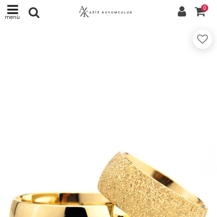
0
menü