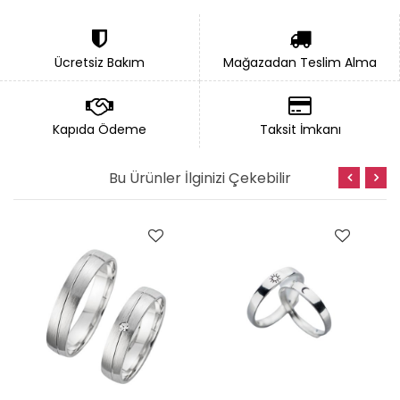
kaplama
gümüş alyans
modeli gösterişli ve
dolgundur.
Söz yüzükleri
ve
nişan
yüzükleri
olarak da en çok tercih edilen
Ücretsiz Bakım
Mağazadan Teslim Alma
modeller arasındadır.
8 MM ALTIN KAPLAMA KLASİK GÜMÜŞ ALYANS
Kapıda Ödeme
Taksit İmkanı
Alyans Siparişleriniz 2 iş gününde kargoya
verilmektedir.
Bu Ürünler İlginizi Çekebilir
Ürün Özellikleri
Ürün Madeni
925 Ayar Gümüş
Maden Rengi
Altın
Genişlik
± 8 mm