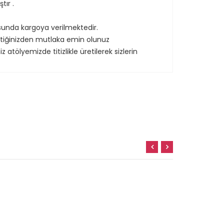
tır .
sunda kargoya verilmektedir.
tiğinizden mutlaka emin olunuz
tölyemizde titizlikle üretilerek sizlerin