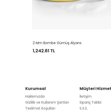
Z. Süleyman Mührü Nazar Dual
3,883.16
TL
Kurumsal
Müşteri Hizmet
Hakkımızda
İletişim
Gizlilik ve Kullanım Şartları
Sipariş Takibi
Teslimat Koşulları
S.S.S.