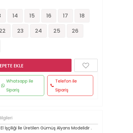
3
14
15
16
17
18
22
23
24
25
26
EPETE EKLE
Whatsapp ile
Telefon ile
Sipariş
Sipariş
lgileri
İşçiliği İle Üretilen Gümüş Alyans Modelidir .