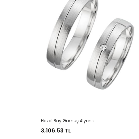
Güneş Ay Bay Gümüş Alyans
2,329.90
TL