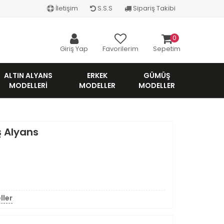
İletişim
S.S.S
Sipariş Takibi
0
Giriş Yap
Favorilerim
Sepetim
ALTIN ALYANS
ERKEK
GÜMÜŞ
MODELLERI
MODELLER
MODELLER
 Alyans
ller