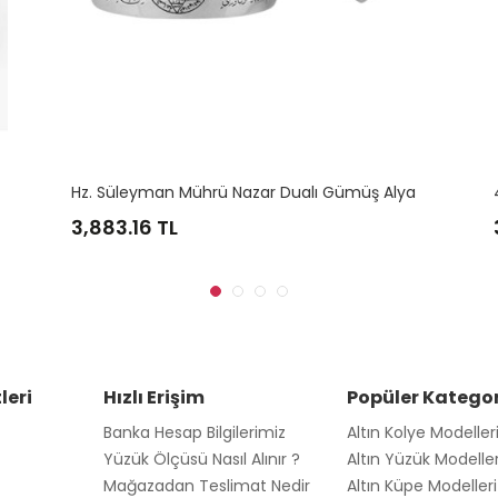
H
ı Gümüş Alyans
4 MM KLASİK GÜMÜŞ ALYANS
3,106.53
TL
leri
Hızlı Erişim
Popüler Kategor
Banka Hesap Bilgilerimiz
Altın Kolye Modeller
Yüzük Ölçüsü Nasıl Alınır ?
Altın Yüzük Modeller
Mağazadan Teslimat Nedir
Altın Küpe Modelleri