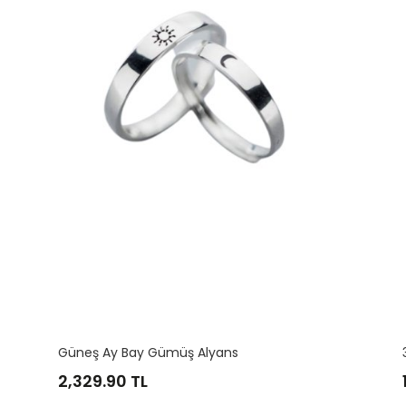
3 Mm Bay Gümüş Alyans
1,164.95
TL