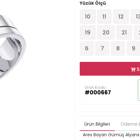
Yüzük Ölçü
10
11
12
1
19
20
21
6
7
8
9
S
Ürün Kodu
#000667
Ürün Bilgileri
Ödeme Bi
Ares Bayan Gümüş Alyans El 