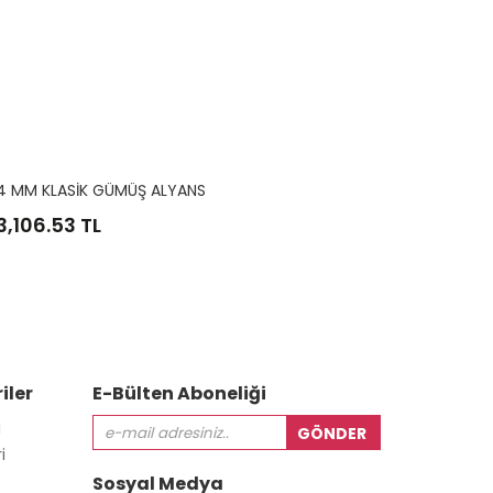
4 Mm Siyah Kaplama Düz Gümüş Alyans
Ayet-El K
1,863.92
TL
3,106.5
iler
E-Bülten Aboneliği
i
i
Sosyal Medya