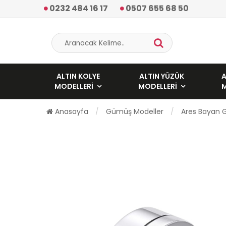
0232 484 16 17
0507 655 68 50
ALTIN KOLYE
ALTIN YÜZÜK
A
MODELLERI
MODELLERI
Anasayfa
Gümüş Modeller
Ares Bayan 