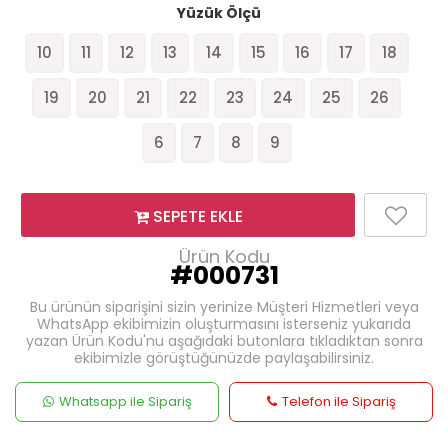
Yüzük Ölçü
10
11
12
13
14
15
16
17
18
19
20
21
22
23
24
25
26
6
7
8
9
SEPETE EKLE
Ürün Kodu
#000731
Bu ürünün siparişini sizin yerinize Müşteri Hizmetleri veya
WhatsApp ekibimizin oluşturmasını isterseniz yukarıda
yazan Ürün Kodu'nu aşağıdaki butonlara tıkladıktan sonra
ekibimizle görüştüğünüzde paylaşabilirsiniz.
Whatsapp ile Sipariş
Telefon ile Sipariş