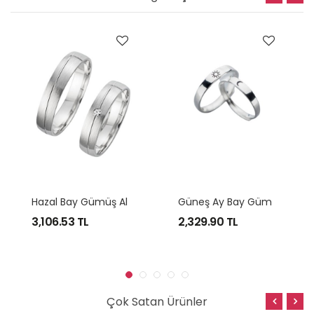
H
Azal Bay Gümüş Alyans
G
Üneş Ay Bay Gümüş Alyans
3,106.53
TL
2,329.90
TL
Çok Satan Ürünler