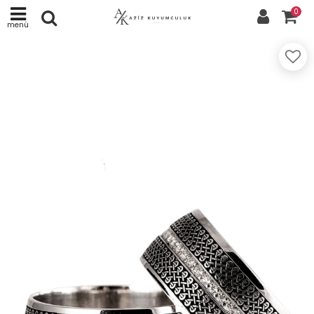
0
menü