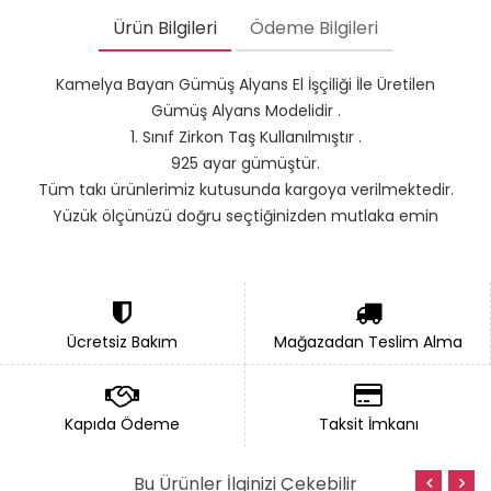
Ürün Bilgileri
Ödeme Bilgileri
Kamelya Bayan Gümüş Alyans El İşçiliği İle Üretilen
Gümüş Alyans Modelidir .
1. Sınıf Zirkon Taş Kullanılmıştır .
925 ayar gümüştür.
Tüm takı ürünlerimiz kutusunda kargoya verilmektedir.
Yüzük ölçünüzü doğru seçtiğinizden mutlaka emin
olunuz
Gümüş alyans modellerimiz atölyemizde titizlikle
üretilerek sizlerin beğenisine sunulmuştur.
Ücretsiz Bakım
Mağazadan Teslim Alma
Kapıda Ödeme
Taksit İmkanı
Bu Ürünler İlginizi Çekebilir