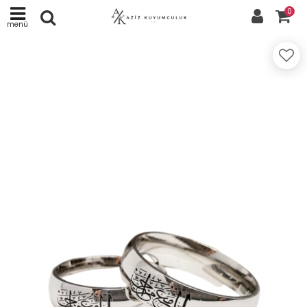
0
menü