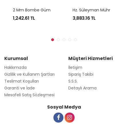
2
Mm Bombe Gümüş Alyans
H
Z. Süleyman Mührü Nazar Dualı Gümüş Alyans
1,242.61
TL
3,883.16
TL
Kurumsal
Müşteri Hizmetleri
Hakkımızda
İletişim
Gizlilik ve Kullanım Şartları
Sipariş Takibi
Teslimat Koşulları
S.S.S.
Garanti ve İade
Detaylı Arama
Mesafeli Satış Sözleşmesi
Sosyal Medya