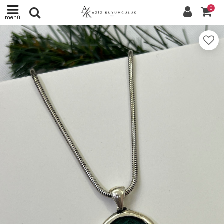
0
menü