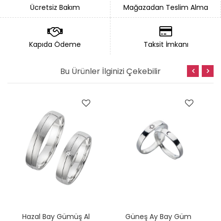
Ücretsiz Bakım
Mağazadan Teslim Alma
Kapıda Ödeme
Taksit İmkanı
Bu Ürünler İlginizi Çekebilir
H
Azal Bay Gümüş Alyans
G
Üneş Ay Bay Gümüş Alyans