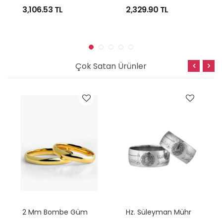
3,106.53
TL
2,329.90
TL
Çok Satan Ürünler
2
Mm Bombe Gümüş Alyans
H
Z. Süleyman Mührü Nazar Dualı Gümüş Alyans