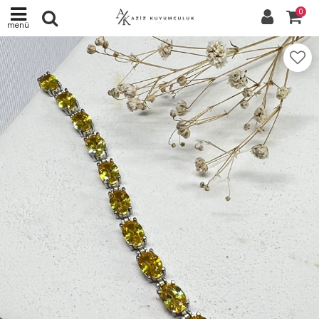
0
menü