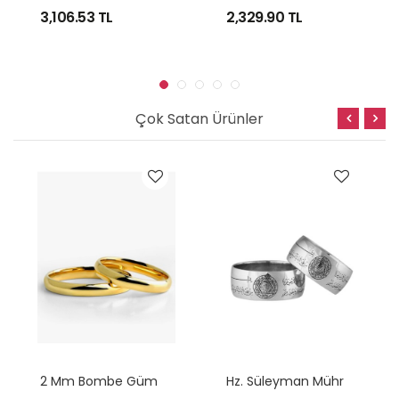
3,106.53
TL
2,329.90
TL
Çok Satan Ürünler
2
Mm Bombe Gümüş Alyans
H
Z. Süleyman Mührü Nazar Dualı Gümüş Alyans