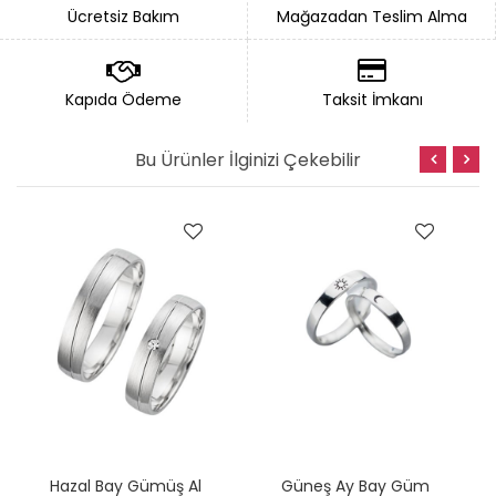
Ücretsiz Bakım
Mağazadan Teslim Alma
Kapıda Ödeme
Taksit İmkanı
Bu Ürünler İlginizi Çekebilir
H
Azal Bay Gümüş Alyans
G
Üneş Ay Bay Gümüş Alyans