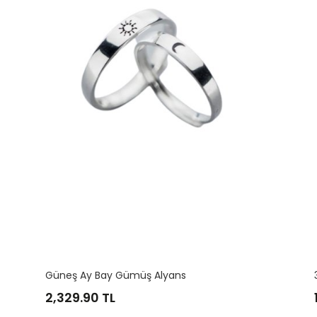
3 Mm Bay Gümüş Alyans
1,164.95
TL