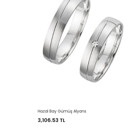
Güneş Ay Bay Gümüş Alyans
2,329.90
TL