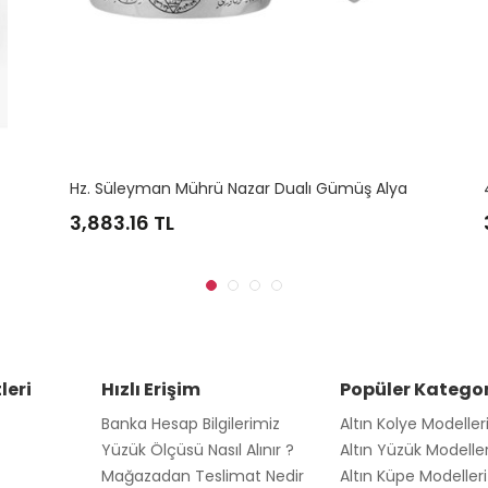
H
Z. Süleyman Mührü Nazar Dualı Gümüş Alyans
4 MM KLASİK GÜMÜŞ ALYANS
3,106.53
TL
leri
Hızlı Erişim
Popüler Kategor
Banka Hesap Bilgilerimiz
Altın Kolye Modeller
Yüzük Ölçüsü Nasıl Alınır ?
Altın Yüzük Modeller
Mağazadan Teslimat Nedir
Altın Küpe Modelleri