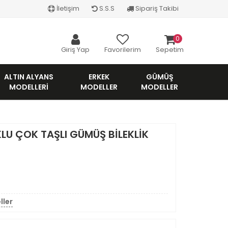
İletişim
S.S.S
Sipariş Takibi
0
Giriş Yap
Favorilerim
Sepetim
ALTIN ALYANS
ERKEK
GÜMÜŞ
MODELLERI
MODELLER
MODELLER
U ÇOK TAŞLI GÜMÜŞ BİLEKLİK
ller