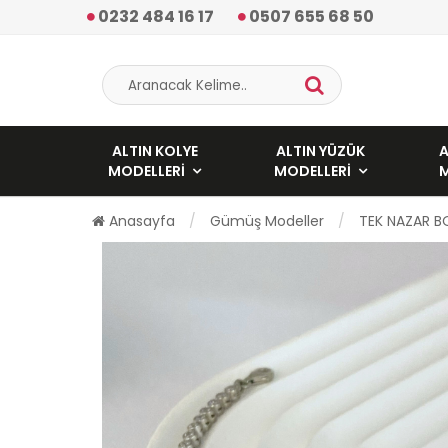
0232 484 16 17
0507 655 68 50
ALTIN KOLYE
ALTIN YÜZÜK
A
MODELLERI
MODELLERI
Anasayfa
Gümüş Modeller
TEK NAZAR B