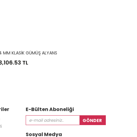
4 Mm Siyah Kaplama Düz Gümüş Alyans
Ayet-El
1,863.92
TL
3,106
iler
E-Bülten Aboneliği
i
i
Sosyal Medya