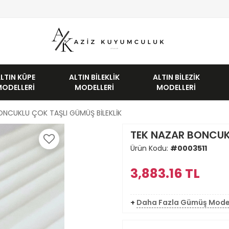
LTIN KÜPE
ALTIN BILEKLIK
ALTIN BILEZIK
MODELLERI
MODELLERI
MODELLERI
ONCUKLU ÇOK TAŞLI GÜMÜŞ BİLEKLİK
TEK NAZAR BONCUKL
Ürün Kodu:
#0003511
3,883.16
TL
+
Daha Fazla Gümüş Mode